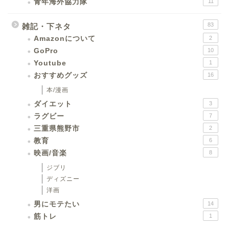
青年海外協力隊
11
83
雑記・下ネタ
Amazonについて
2
GoPro
10
Youtube
1
おすすめグッズ
16
本/漫画
ダイエット
3
ラグビー
7
三重県熊野市
2
教育
6
映画/音楽
8
ジブリ
ディズニー
洋画
男にモテたい
14
筋トレ
1