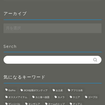
アーカイブ
ア
ー
カ
イ
ブ
Serch
気になるキーワード
GoPro
JICA短期ボランティア
お土産
アフリカ布
オススメアイテム
カニ食べ放題
カメラ
ケニア
ゴープロ
ザンジバル
タンザニア
チームのトップ
ディアニ