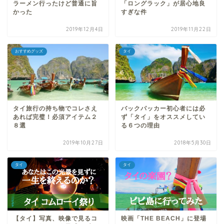
ラーメン行ったけど普通に旨
「ロングラック」が居心地良
かった
すぎな件
2019年12月4日
2019年11月22日
おすすめグッズ
タイ
タイ旅行の持ち物でコレさえ
バックパッカー初心者には必
あれば完璧！必須アイテム２
ず「タイ」をオススメしてい
８選
る６つの理由
2019年10月27日
2018年5月30日
タイ
タイ
【タイ】写真、映像で見るコ
映画「THE BEACH」に登場