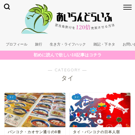
プロフィール
旅行
生き方・ライフハック
雑記・下ネタ
お問い
初めに読んで欲しい10記事はコチラ
― CATEGORY ―
タイ
タイ
タイ
バンコク・カオサン通りの8番
タイ・バンコクの日本人宿