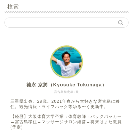
検索
德永 京將（Kyosuke Tokunaga）
宮古島検定準2級
三重県出身。29歳。2021年春から大好きな宮古島に移
住。観光情報・ライフハック等ゆる〜く更新中。
【経歴】大阪体育大学卒業→体育教師→バックパッカー
→宮古島移住→マッサージサロン経営→将来はまた教員
(予定)