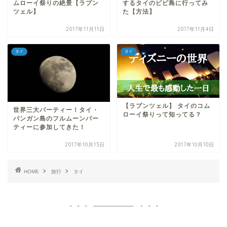
ムローイ祭りの絶景【ラプン
するタイのピピ島に行ってみ
ツェル】
た【方法】
2017年11月11日
2017年11月4日
タイ
タイ
【ラプンツェル】 タイのコム
世界三大パーティー！タイ・
ローイ祭りって知ってる？
パンガン島のフルムーンパー
ティーに参加してきた！
2017年10月13日
2017年10月10日
HOME
旅行
タイ