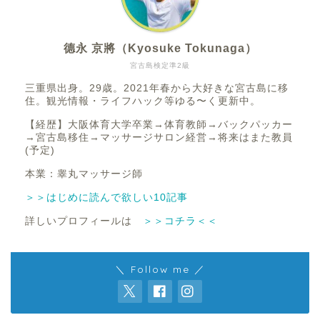
德永 京將（Kyosuke Tokunaga）
宮古島検定準2級
三重県出身。29歳。2021年春から大好きな宮古島に移
住。観光情報・ライフハック等ゆる〜く更新中。
【経歴】大阪体育大学卒業→体育教師→バックパッカー
→宮古島移住→マッサージサロン経営→将来はまた教員
(予定)
本業：睾丸マッサージ師
＞＞はじめに読んで欲しい10記事
詳しいプロフィールは
＞＞コチラ＜＜
＼ Follow me ／