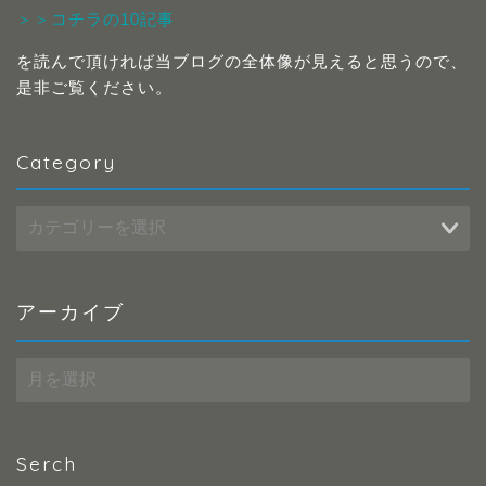
＞＞コチラの10記事
を読んで頂ければ当ブログの全体像が見えると思うので、
是非ご覧ください。
Category
Category
アーカイブ
ア
ー
カ
イ
ブ
Serch