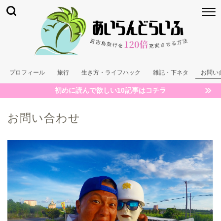
プロフィール
旅行
生き方・ライフハック
雑記・下ネタ
お問い
初めに読んで欲しい10記事はコチラ
お問い合わせ