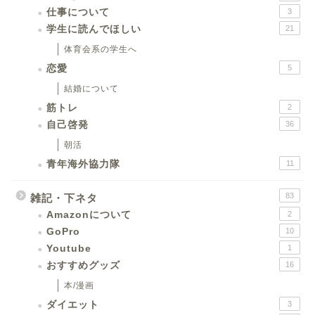
仕事について
3
学生に読んでほしい
21
体育会系の学生へ
恋愛
5
結婚について
筋トレ
2
自己啓発
36
朝活
青年海外協力隊
11
83
雑記・下ネタ
Amazonについて
2
GoPro
10
Youtube
1
おすすめグッズ
16
本/漫画
ダイエット
3