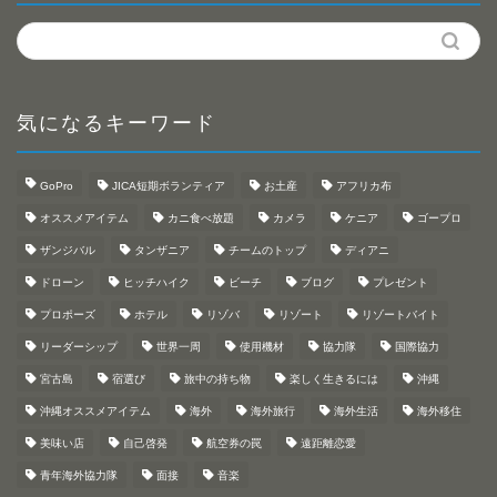
気になるキーワード
GoPro
JICA短期ボランティア
お土産
アフリカ布
オススメアイテム
カニ食べ放題
カメラ
ケニア
ゴープロ
ザンジバル
タンザニア
チームのトップ
ディアニ
ドローン
ヒッチハイク
ビーチ
ブログ
プレゼント
プロポーズ
ホテル
リゾバ
リゾート
リゾートバイト
リーダーシップ
世界一周
使用機材
協力隊
国際協力
宮古島
宿選び
旅中の持ち物
楽しく生きるには
沖縄
沖縄オススメアイテム
海外
海外旅行
海外生活
海外移住
美味い店
自己啓発
航空券の罠
遠距離恋愛
青年海外協力隊
面接
音楽