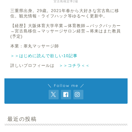
宮古島検定準2級
三重県出身。29歳。2021年春から大好きな宮古島に移
住。観光情報・ライフハック等ゆる〜く更新中。
【経歴】大阪体育大学卒業→体育教師→バックパッカー
→宮古島移住→マッサージサロン経営→将来はまた教員
(予定)
本業：睾丸マッサージ師
＞＞はじめに読んで欲しい10記事
詳しいプロフィールは
＞＞コチラ＜＜
＼ Follow me ／
最近の投稿