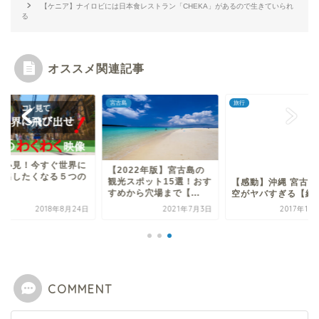
【ケニア】ナイロビには日本食レストラン「CHEKA」があるので生きていられ
る
オススメ関連記事
宮古島
旅行
人必見！今すぐ世界に
【感動】沖縄 宮古島
【2022年版】宮古島の
び出したくなる５つの
空がヤバすぎる【絶
観光スポット15選！おす
像
すめから穴場まで【...
2018年8月24日
2021年7月3日
2017年11
COMMENT