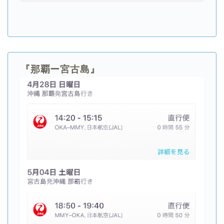
『那覇ー宮古島』