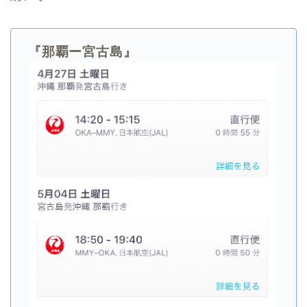
『那覇ー宮古島』