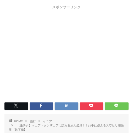
スポンサーリンク
HOME
旅行
ケニア
【旅テク】ケニア・タンザニアに訪れる旅人必見！！旅中に使えるスワヒリ用語
集【数字編】