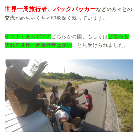
世界一周旅行者
、
バックパッカー
などの方々との
交流
がめちゃくちゃ印象深く残っています。
ケニア・タンザニア
どちらかの国、もしくは
どちらも
訪れる世界一周旅行者は多い
、と見受けられました。