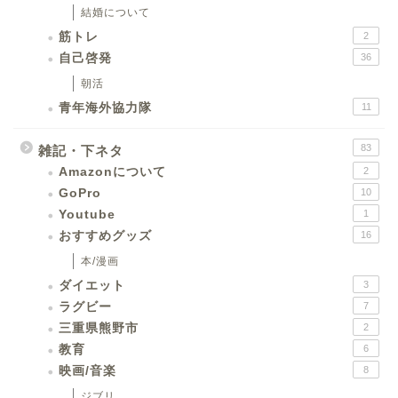
結婚について
筋トレ
2
自己啓発
36
朝活
青年海外協力隊
11
83
雑記・下ネタ
Amazonについて
2
GoPro
10
Youtube
1
おすすめグッズ
16
本/漫画
ダイエット
3
ラグビー
7
三重県熊野市
2
教育
6
映画/音楽
8
ジブリ