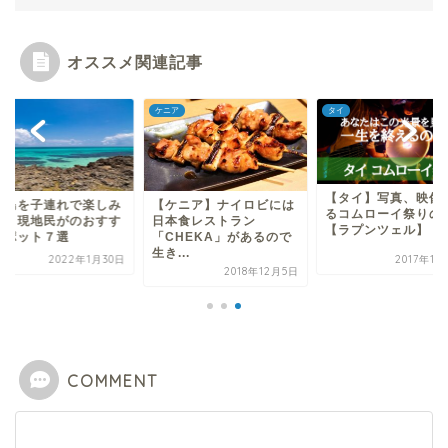
オススメ関連記事
島
ケニア
タイ
【タイ】写真、映像
古島を子連れで楽しみ
【ケニア】ナイロビには
るコムローイ祭りの
い！現地民がのおすす
日本食レストラン
【ラプンツェル】
スポット７選
「CHEKA」があるので
生き...
2022年1月30日
2017年11
2018年12月5日
COMMENT