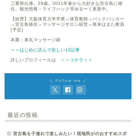
三重県出身。29歳。2021年春から大好きな宮古島に移
住。観光情報・ライフハック等ゆる〜く更新中。
【経歴】大阪体育大学卒業→体育教師→バックパッカー
→宮古島移住→マッサージサロン経営→将来はまた教員
(予定)
本業：睾丸マッサージ師
＞＞はじめに読んで欲しい10記事
詳しいプロフィールは
＞＞コチラ＜＜
＼ Follow me ／
最近の投稿
宮古島を子連れで楽しみたい！現地民がのおすすめスポ