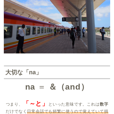
大切な「na」
na
＝
＆（and）
「～と」
つまり、
といった意味です。これは
数字
だけでなく
日常会話でも頻繁に使うので覚えていて損