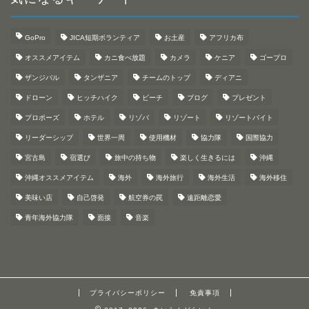
GoPro
JICA短期ボランティア
お土産
アフリカ布
オススメアイテム
カニ食べ放題
カメラ
ケニア
ゴープロ
ザンジバル
タンザニア
チームのトップ
ディアニ
ドローン
ヒッチハイク
ビーチ
ブログ
プレゼント
プロポーズ
ホテル
リゾバ
リゾート
リゾートバイト
リーダーシップ
世界一周
使用機材
協力隊
国際協力
宮古島
宿選び
旅中の持ち物
楽しく生きるには
沖縄
沖縄オススメアイテム
海外
海外旅行
海外生活
海外移住
美味い店
自己啓発
航空券の罠
遠距離恋愛
青年海外協力隊
面接
音楽
プライバシーポリシー
免責事項