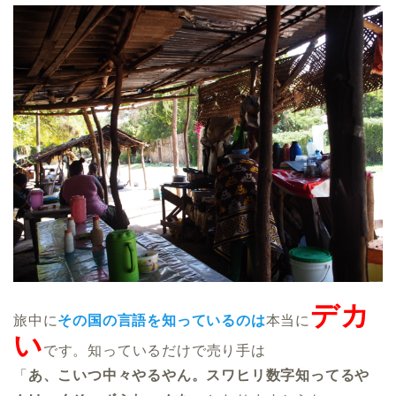
デカ
旅中に
その国の言語を知っているのは
本当に
い
です。知っているだけで売り手は
「
あ、こいつ中々やるやん。スワヒリ数字知ってるや