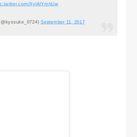
ic.twitter.com/XylAlYmhUw
kyosuke_0724)
September 11, 2017