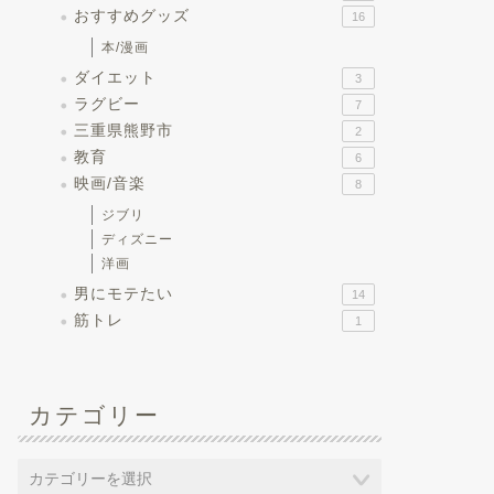
おすすめグッズ
16
本/漫画
ダイエット
3
ラグビー
7
三重県熊野市
2
教育
6
映画/音楽
8
ジブリ
ディズニー
洋画
男にモテたい
14
筋トレ
1
カテゴリー