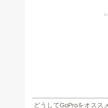
ス
どうしてGoProをオスス