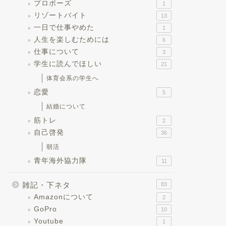
プロポーズ
1
リゾートバイト
13
一日で仕事やめた
1
人生を楽しむためには
6
仕事について
3
学生に読んでほしい
21
体育会系の学生へ
恋愛
5
結婚について
筋トレ
2
自己啓発
36
朝活
青年海外協力隊
11
雑記・下ネタ
83
Amazonについて
2
GoPro
10
Youtube
1