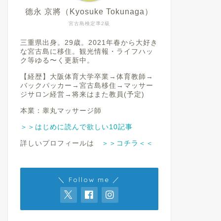
德永 京將（Kyosuke Tokunaga）
宮古島検定準2級
三重県出身。29歳。2021年春から大好き
な宮古島に移住。観光情報・ライフハッ
ク等ゆる〜く更新中。
【経歴】大阪体育大学卒業→体育教師→
バックパッカー→宮古島移住→マッサー
ジサロン経営→将来はまた教員(予定)
本業：睾丸マッサージ師
＞＞はじめに読んで欲しい10記事
詳しいプロフィールは
＞＞コチラ＜＜
＼ Follow me ／