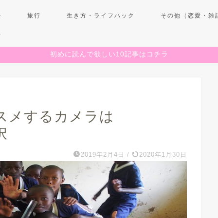
ル
旅行
生き方・ライフハック
その他（恋愛・雑
せ
初めに読んで欲しい10記事はコチラ
スメするカメラは
択
2019年2月4日
/
2020年1月30日