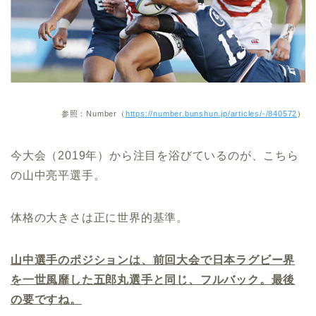
参照：Number（
https://number.bunshun.jp/articles/-/840572
）
今大会（2019年）から注目を浴びているのが、こちら
の山中亮平選手。
体格の大きさは正に世界的基準。
山中選手のポジションは、前回大会で日本ラグビー界
を一世風靡した五郎丸選手と同じ、フルバック。最後
の要ですね。