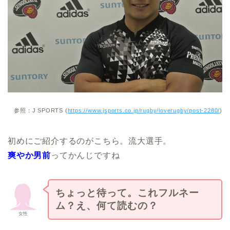
参照：
J SPORTS (
https://www.jsports.co.jp/rugby/loverugby/post-2280/
)
初めにご紹介するのがこちら。流大選手。
爽やか男前
ってかんじですね
ちょっと待って。これフルネー
ム？え、何て読むの？
女性