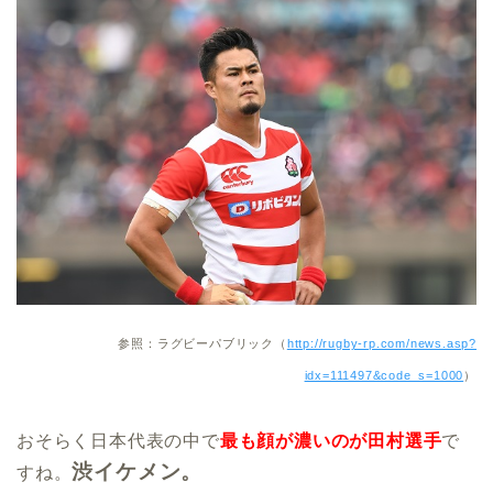
参照：ラグビーパブリック（
http://rugby-rp.com/news.asp?
idx=111497&code_s=1000
）
おそらく日本代表の中で
最も顔が濃いのが田村選手
で
渋イケメン。
すね。