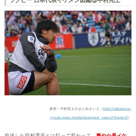
ラグビー 日本代表イケメン図鑑③中村亮土
参照：中村亮土のまとめさいと（
http://nakamura-
ryouto.mato.media/instagram_search?page=3
）
前述した田村選手とは打って変わって、
爽やか風イケ