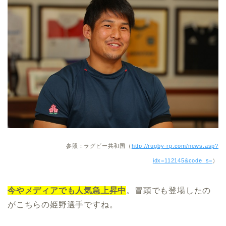
参照：ラグビー共和国（
http://rugby-rp.com/news.asp?
idx=112145&code_s=
）
今やメディアでも人気急上昇中
。冒頭でも登場したの
がこちらの姫野選手ですね。