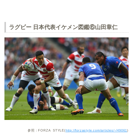
ラグビー 日本代表イケメン図鑑⑥山田章仁
参照：
FORZA STYLE(
http://forzastyle.com/articles/-/49061
)