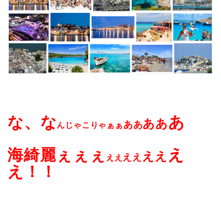
な、な
あ
ああ
ああ
んじゃこりゃぁぁ
海綺麗ぇぇぇ
え
ええ
ええ
ええ
え！！