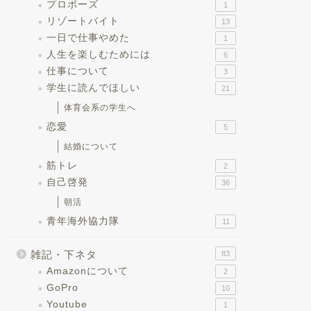
プロポーズ
1
リゾートバイト
13
一日で仕事やめた
1
人生を楽しむためには
6
仕事について
3
学生に読んでほしい
21
体育会系の学生へ
恋愛
5
結婚について
筋トレ
2
自己啓発
36
朝活
青年海外協力隊
11
雑記・下ネタ
83
Amazonについて
2
GoPro
10
Youtube
1