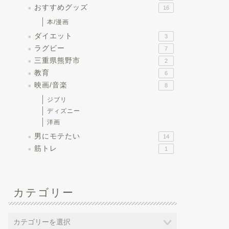
おすすめグッズ
16
本/漫画
ダイエット
3
ラグビー
7
三重県熊野市
2
教育
6
映画/音楽
8
ジブリ
ディズニー
洋画
男にモテたい
14
筋トレ
1
カテゴリー