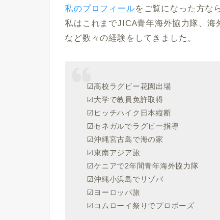
私のプロフィール
をご覧になった方な
私はこれまでJICA青年海外協力隊、
など数々の経験をしてきました。
☑︎高校ラグビー花園出場
☑︎大学で教員免許取得
☑︎ヒッチハイク日本縦断
☑︎セネガルでラグビー指導
☑︎沖縄宮古島で海の家
☑︎東南アジア旅
☑︎ケニアで2年間青年海外協力隊
☑︎沖縄小浜島でリゾバ
☑︎ヨーロッパ旅
☑︎コムローイ祭りでプロポーズ