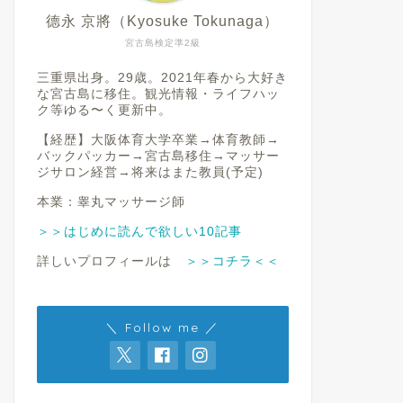
德永 京將（Kyosuke Tokunaga）
宮古島検定準2級
三重県出身。29歳。2021年春から大好き
な宮古島に移住。観光情報・ライフハッ
ク等ゆる〜く更新中。
【経歴】大阪体育大学卒業→体育教師→
バックパッカー→宮古島移住→マッサー
ジサロン経営→将来はまた教員(予定)
本業：睾丸マッサージ師
＞＞はじめに読んで欲しい10記事
詳しいプロフィールは
＞＞コチラ＜＜
＼ Follow me ／