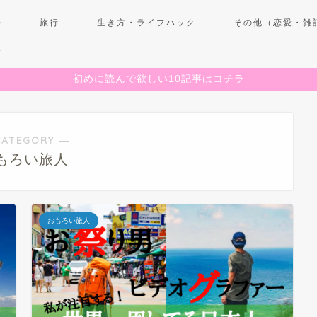
ル
旅行
生き方・ライフハック
その他（恋愛・雑
せ
初めに読んで欲しい10記事はコチラ
CATEGORY ―
もろい旅人
おもろい旅人