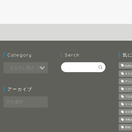
Category
Serch
気
GoPr
オス
ザン
アーカイブ
ドロ
プロ
ア
ー
リー
カ
宮古
イ
沖縄
ブ
美味