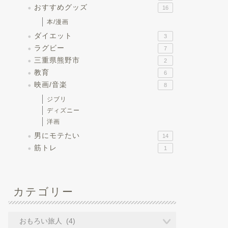
おすすめグッズ
16
本/漫画
ダイエット
3
ラグビー
7
三重県熊野市
2
教育
6
映画/音楽
8
ジブリ
ディズニー
洋画
男にモテたい
14
筋トレ
1
カテゴリー