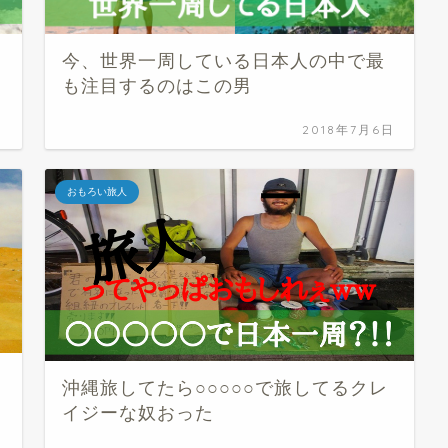
今、世界一周している日本人の中で最
も注目するのはこの男
日
2018年7月6日
おもろい旅人
沖縄旅してたら○○○○○で旅してるクレ
イジーな奴おった