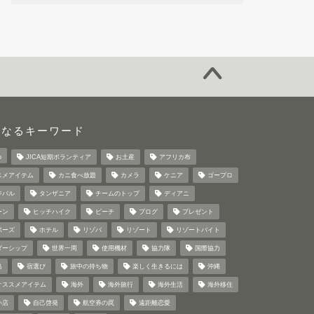
になるキーワード
o
JICA短期ボランティア
お土産
アフリカ布
スメアイテム
カニ食べ放題
カメラ
ケニア
ゴープロ
ジバル
タンザニア
チームのトップ
ディアニ
ーン
ヒッチハイク
ビーチ
ブログ
プレゼント
ポーズ
ホテル
リゾバ
リゾート
リゾートバイト
ダーシップ
世界一周
使用機材
協力隊
国際協力
島
宿選び
旅中の持ち物
楽しく生きるには
沖縄
オススメアイテム
海外
海外旅行
海外生活
海外移住
い店
自己啓発
航空券の罠
遠距離恋愛