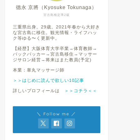
德永 京將（Kyosuke Tokunaga）
宮古島検定準2級
三重県出身。29歳。2021年春から大好き
な宮古島に移住。観光情報・ライフハッ
ク等ゆる〜く更新中。
【経歴】大阪体育大学卒業→体育教師→
バックパッカー→宮古島移住→マッサー
ジサロン経営→将来はまた教員(予定)
本業：睾丸マッサージ師
＞＞はじめに読んで欲しい10記事
詳しいプロフィールは
＞＞コチラ＜＜
＼ Follow me ／