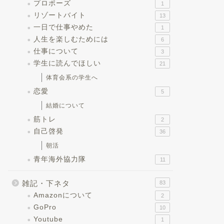
プロポーズ
1
リゾートバイト
13
一日で仕事やめた
1
人生を楽しむためには
6
仕事について
3
学生に読んでほしい
21
体育会系の学生へ
恋愛
5
結婚について
筋トレ
2
自己啓発
36
朝活
青年海外協力隊
11
雑記・下ネタ
83
Amazonについて
2
GoPro
10
Youtube
1