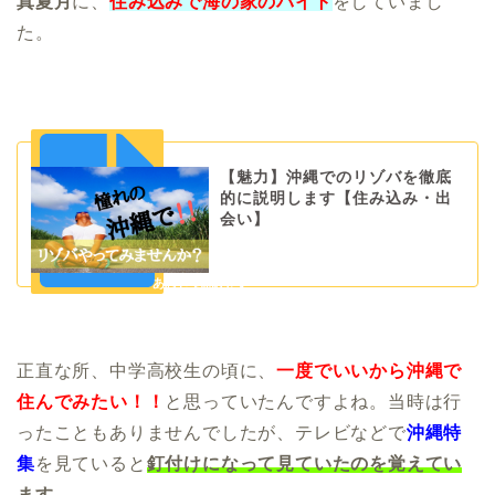
真夏月
に、
住み込みで海の家のバイト
をしていまし
た。
【魅力】沖縄でのリゾバを徹底
的に説明します【住み込み・出
会い】
正直な所、中学高校生の頃に、
一度でいいから沖縄で
住んでみたい！！
と思っていたんですよね。当時は行
ったこともありませんでしたが、テレビなどで
沖縄特
集
を見ていると
釘付けになって見ていたのを覚えてい
ます
。