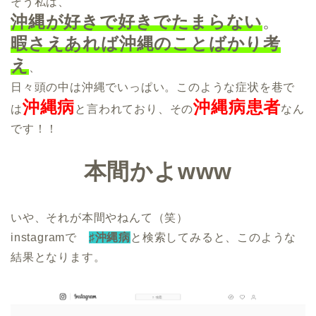
そう私は、
沖縄が好きで好きでたまらない
。
暇さえあれば沖縄のことばかり考
え
、
日々頭の中は沖縄でいっぱい。このような症状を巷で
沖縄病
沖縄病患者
は
と言われており、その
なん
です！！
本間かよwww
いや、それが本間やねんて（笑）
instagramで
♯沖縄病
と検索してみると、このような
結果となります。