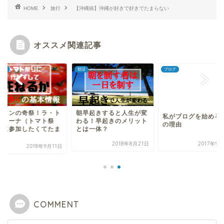
HOME
旅行
【沖縄病】沖縄が好きで好きでたまらない
オススメ関連記事
ブログ
スペイン
早起きすると人生が変
私がブログを始める３つ
る！早起きのメリット
の理由
スペインの奇祭！ラ
は一体？
マティーナ（トマト
り）に参加したくて
2018年8月21日
2017年9月23日
ら...
2018年9
COMMENT