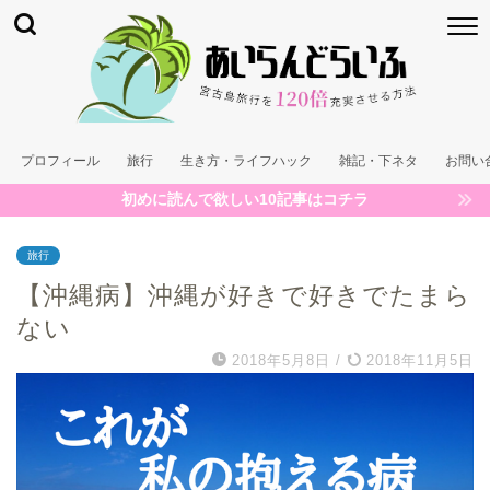
プロフィール
旅行
生き方・ライフハック
雑記・下ネタ
お問い
初めに読んで欲しい10記事はコチラ
旅行
【沖縄病】沖縄が好きで好きでたまら
ない
2018年5月8日
/
2018年11月5日