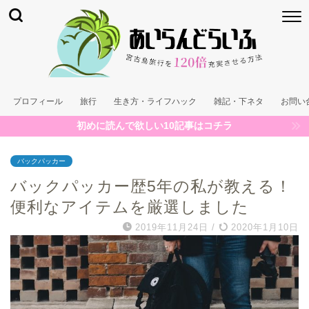
プロフィール
旅行
生き方・ライフハック
雑記・下ネタ
お問い
初めに読んで欲しい10記事はコチラ
バックパッカー
バックパッカー歴5年の私が教える！
便利なアイテムを厳選しました
2019年11月24日
/
2020年1月10日