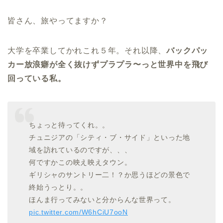
皆さん、旅やってますか？
大学を卒業してかれこれ５年。それ以降、
バックパッ
カー放浪癖が全く抜けずプラプラ〜っと世界中を飛び
回っている私。
ちょっと待ってくれ。。
チュニジアの「シティ・ブ・サイド」といった地
域を訪れているのですが、、、
何ですかこの映え映えタウン。
ギリシャのサントリー二！？か思うほどの景色で
終始うっとり。。
ほんま行ってみないと分からんな世界って。
pic.twitter.com/W6hCiU7ooN