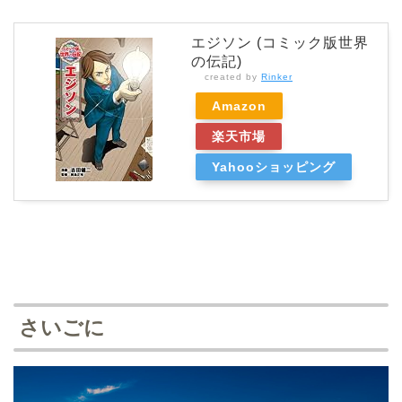
エジソン (コミック版世界
の伝記)
created by
Rinker
Amazon
楽天市場
Yahooショッピング
さいごに