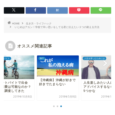
HOME
生き方・ライフハック
いじめはアカン！学校で辛い思いをしてる君に伝えたい３つの耐える方法
オススメ関連記事
ートバイト
旅行
人生を楽しむためには
【沖縄病】沖縄が好きで
ゾートバイトで出会
人生楽しみたい人に
好きでたまらない
・恋愛は可能なのか？
アドバイスするなら
際に調査してきた
5つかな
2019年10月8日
2018年5月8日
2019年11