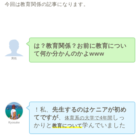
今回は教育関係の記事になります。
は？教育関係？お前に教育につい
て何か分かんのかよwww
男性
！私、
先生するのはケニアが初め
てですが
、
しっ
体育系の大学で4年間
Kyosuke
かりと
学んでいました
教育について