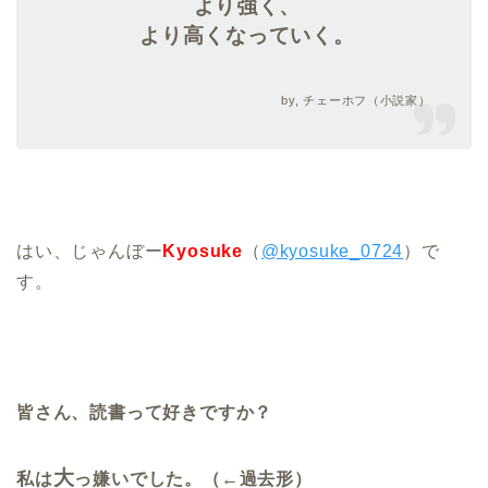
より強く、
より高くなっていく。
by, チェーホフ（小説家）
はい、じゃんぼー
Kyosuke
（
@kyosuke_0724
）で
す。
皆さん、読書って好きですか？
大
私は
っ嫌いでした。（←過去形）