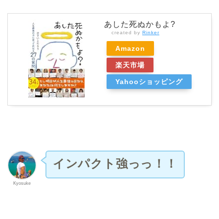
あした死ぬかもよ?
created by
Rinker
Amazon
楽天市場
Yahooショッピング
インパクト強っっ！！
Kyosuke