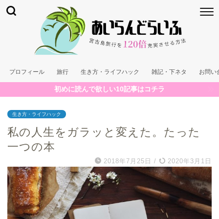
プロフィール
旅行
生き方・ライフハック
雑記・下ネタ
お問い
初めに読んで欲しい10記事はコチラ
生き方・ライフハック
私の人生をガラッと変えた。たった
一つの本
2018年7月25日
/
2020年3月1日