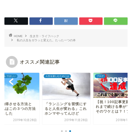
HOME
生き方・ライフハック
私の人生をガラッと変えた。たった一つの本
オススメ関連記事
を楽しむためには
ブログ
学生に読んでほしい
【祝！100記事更新】こ
ランニングを習慣にす
親を納得させる方法
れまで続ける事ができた
と人生が変わる」これ
は？私はこの３つの
そのワケとは？！ブロ...
ンマやってんけど
で黙らした
2019年11月28日
2018年10月10日
2019年10