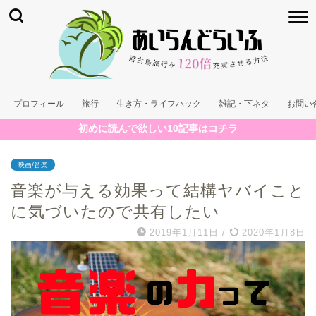
プロフィール
旅行
生き方・ライフハック
雑記・下ネタ
お問い
初めに読んで欲しい10記事はコチラ
映画/音楽
音楽が与える効果って結構ヤバイこと
に気づいたので共有したい
2019年1月11日
/
2020年1月8日