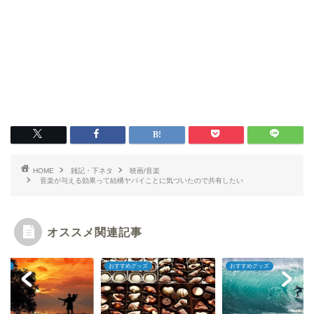
HOME
雑記・下ネタ
映画/音楽
音楽が与える効果って結構ヤバイことに気づいたので共有したい
オススメ関連記事
ビー
おすすめグッズ
おすすめグッズ