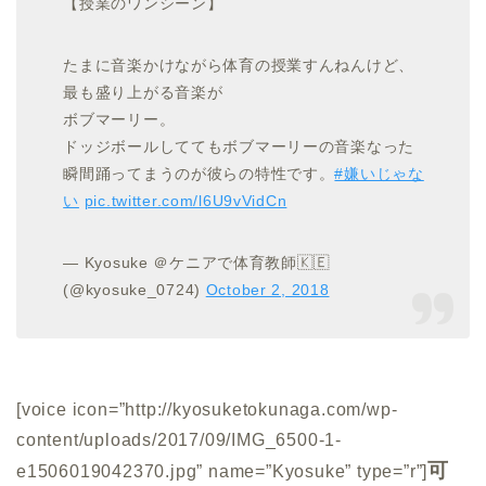
【授業のワンシーン】
たまに音楽かけながら体育の授業すんねんけど、
最も盛り上がる音楽が
ボブマーリー。
ドッジボールしててもボブマーリーの音楽なった
瞬間踊ってまうのが彼らの特性です。
#嫌いじゃな
い
pic.twitter.com/l6U9vVidCn
— Kyosuke ＠ケニアで体育教師🇰🇪
(@kyosuke_0724)
October 2, 2018
[voice icon=”http://kyosuketokunaga.com/wp-
content/uploads/2017/09/IMG_6500-1-
可
e1506019042370.jpg” name=”Kyosuke” type=”r”]