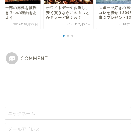
グビー部の男性を彼氏
ホワイトデーのお返し。
スポーツ好きの男子
すべき７つの理由をお
安く買うならこの５つと
コレを渡せ！200%
えしよう
かちょーど良くね？
喜ぶプレゼント12選
2019年10月22日
2020年2月26日
2018年10
COMMENT