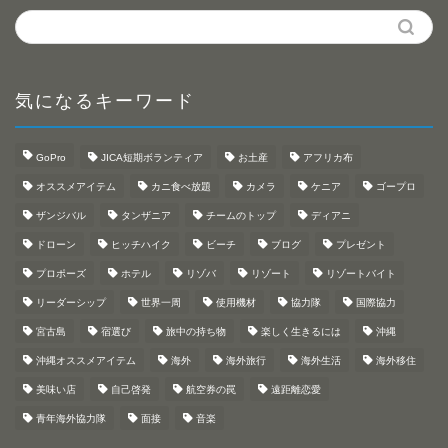
気になるキーワード
GoPro
JICA短期ボランティア
お土産
アフリカ布
オススメアイテム
カニ食べ放題
カメラ
ケニア
ゴープロ
ザンジバル
タンザニア
チームのトップ
ディアニ
ドローン
ヒッチハイク
ビーチ
ブログ
プレゼント
プロポーズ
ホテル
リゾバ
リゾート
リゾートバイト
リーダーシップ
世界一周
使用機材
協力隊
国際協力
宮古島
宿選び
旅中の持ち物
楽しく生きるには
沖縄
沖縄オススメアイテム
海外
海外旅行
海外生活
海外移住
美味い店
自己啓発
航空券の罠
遠距離恋愛
青年海外協力隊
面接
音楽