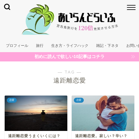
プロフィール
旅行
生き方・ライフハック
雑記・下ネタ
お問い
初めに読んで欲しい10記事はコチラ
― TAG ―
遠距離恋愛
恋愛
恋愛
遠距離恋愛うまくいくには？
遠距離恋愛。寂しい？辛い？