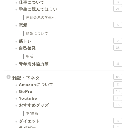
仕事について
3
学生に読んでほしい
21
体育会系の学生へ
恋愛
5
結婚について
筋トレ
2
自己啓発
36
朝活
青年海外協力隊
11
83
雑記・下ネタ
Amazonについて
2
GoPro
10
Youtube
1
おすすめグッズ
16
本/漫画
ダイエット
3
7