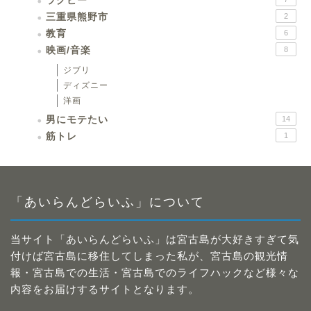
ラグビー
三重県熊野市
2
教育
6
映画/音楽
8
ジブリ
ディズニー
洋画
男にモテたい
14
筋トレ
1
「あいらんどらいふ」について
当サイト「あいらんどらいふ」は宮古島が大好きすぎて気
付けば宮古島に移住してしまった私が、宮古島の観光情
報・宮古島での生活・宮古島でのライフハックなど様々な
内容をお届けするサイトとなります。