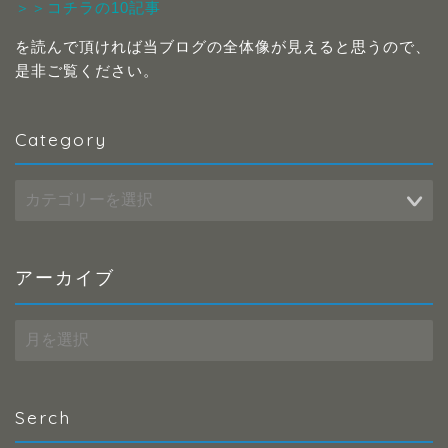
＞＞コチラの10記事
を読んで頂ければ当ブログの全体像が見えると思うので、
是非ご覧ください。
Category
Category
アーカイブ
ア
ー
カ
イ
ブ
Serch