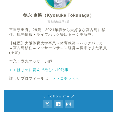
德永 京將（Kyosuke Tokunaga）
宮古島検定準2級
三重県出身。29歳。2021年春から大好きな宮古島に移
住。観光情報・ライフハック等ゆる〜く更新中。
【経歴】大阪体育大学卒業→体育教師→バックパッカー
→宮古島移住→マッサージサロン経営→将来はまた教員
(予定)
本業：睾丸マッサージ師
＞＞はじめに読んで欲しい10記事
詳しいプロフィールは
＞＞コチラ＜＜
＼ Follow me ／