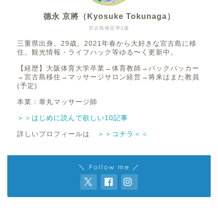
德永 京將（Kyosuke Tokunaga）
宮古島検定準2級
三重県出身。29歳。2021年春から大好きな宮古島に移
住。観光情報・ライフハック等ゆる〜く更新中。
【経歴】大阪体育大学卒業→体育教師→バックパッカー
→宮古島移住→マッサージサロン経営→将来はまた教員
(予定)
本業：睾丸マッサージ師
＞＞はじめに読んで欲しい10記事
詳しいプロフィールは
＞＞コチラ＜＜
＼ Follow me ／