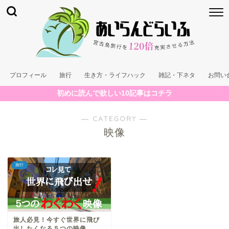
プロフィール
旅行
生き方・ライフハック
雑記・下ネタ
お問い
初めに読んで欲しい10記事はコチラ
― CATEGORY ―
映像
旅行
旅人必見！今すぐ世界に飛び
出したくなる５つの映像