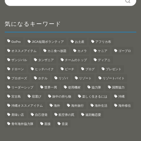
気になるキーワード
GoPro
JICA短期ボランティア
お土産
アフリカ布
オススメアイテム
カニ食べ放題
カメラ
ケニア
ゴープロ
ザンジバル
タンザニア
チームのトップ
ディアニ
ドローン
ヒッチハイク
ビーチ
ブログ
プレゼント
プロポーズ
ホテル
リゾバ
リゾート
リゾートバイト
リーダーシップ
世界一周
使用機材
協力隊
国際協力
宮古島
宿選び
旅中の持ち物
楽しく生きるには
沖縄
沖縄オススメアイテム
海外
海外旅行
海外生活
海外移住
美味い店
自己啓発
航空券の罠
遠距離恋愛
青年海外協力隊
面接
音楽