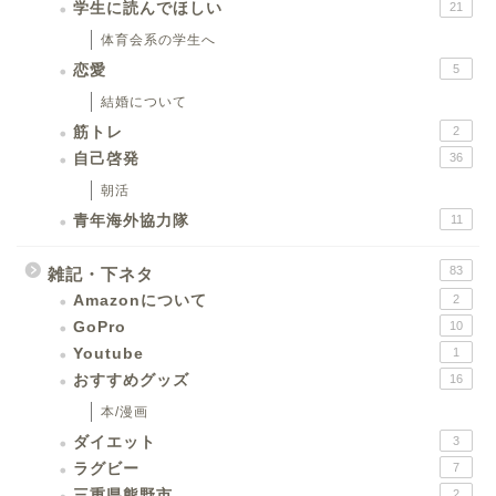
学生に読んでほしい
21
体育会系の学生へ
恋愛
5
結婚について
筋トレ
2
自己啓発
36
朝活
青年海外協力隊
11
83
雑記・下ネタ
Amazonについて
2
GoPro
10
Youtube
1
おすすめグッズ
16
本/漫画
ダイエット
3
ラグビー
7
三重県熊野市
2