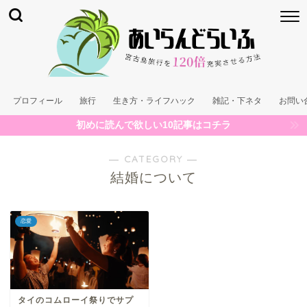
プロフィール
旅行
生き方・ライフハック
雑記・下ネタ
お問い
初めに読んで欲しい10記事はコチラ
― CATEGORY ―
結婚について
恋愛
タイのコムローイ祭りでサプ