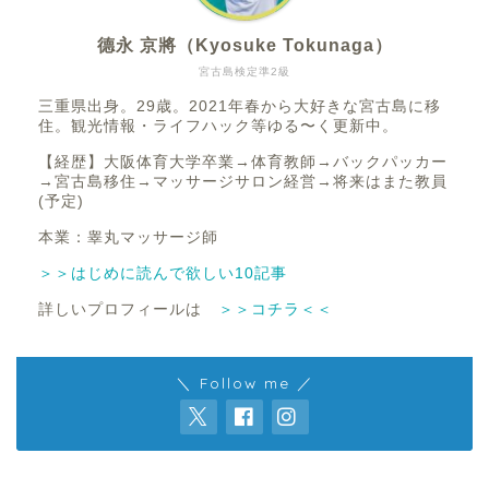
德永 京將（Kyosuke Tokunaga）
宮古島検定準2級
三重県出身。29歳。2021年春から大好きな宮古島に移
住。観光情報・ライフハック等ゆる〜く更新中。
【経歴】大阪体育大学卒業→体育教師→バックパッカー
→宮古島移住→マッサージサロン経営→将来はまた教員
(予定)
本業：睾丸マッサージ師
＞＞はじめに読んで欲しい10記事
詳しいプロフィールは
＞＞コチラ＜＜
＼ Follow me ／