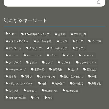
気になるキーワード
GoPro
JICA短期ボランティア
お土産
アフリカ布
オススメアイテム
カニ食べ放題
カメラ
ケニア
ゴープロ
ザンジバル
タンザニア
チームのトップ
ディアニ
ドローン
ヒッチハイク
ビーチ
ブログ
プレゼント
プロポーズ
ホテル
リゾバ
リゾート
リゾートバイト
リーダーシップ
世界一周
使用機材
協力隊
国際協力
宮古島
宿選び
旅中の持ち物
楽しく生きるには
沖縄
沖縄オススメアイテム
海外
海外旅行
海外生活
海外移住
美味い店
自己啓発
航空券の罠
遠距離恋愛
青年海外協力隊
面接
音楽