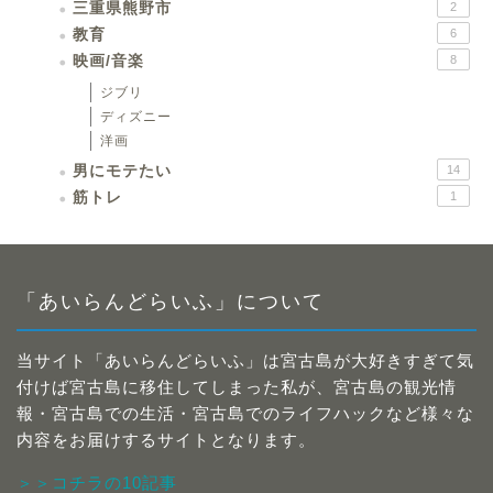
三重県熊野市
2
教育
6
映画/音楽
8
ジブリ
ディズニー
洋画
男にモテたい
14
筋トレ
1
「あいらんどらいふ」について
当サイト「あいらんどらいふ」は宮古島が大好きすぎて気
付けば宮古島に移住してしまった私が、宮古島の観光情
報・宮古島での生活・宮古島でのライフハックなど様々な
内容をお届けするサイトとなります。
＞＞コチラの10記事