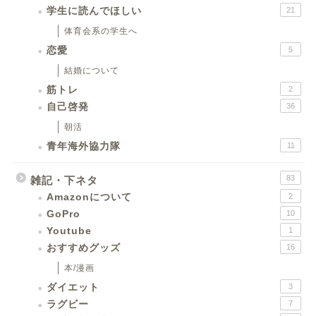
学生に読んでほしい
21
体育会系の学生へ
恋愛
5
結婚について
筋トレ
2
自己啓発
36
朝活
青年海外協力隊
11
83
雑記・下ネタ
Amazonについて
2
GoPro
10
Youtube
1
おすすめグッズ
16
本/漫画
ダイエット
3
ラグビー
7