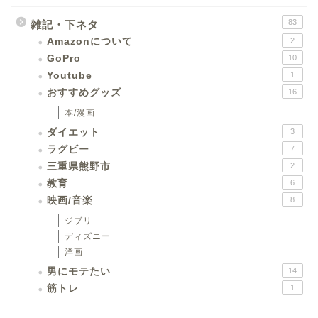
83
雑記・下ネタ
Amazonについて
2
GoPro
10
Youtube
1
おすすめグッズ
16
本/漫画
ダイエット
3
ラグビー
7
三重県熊野市
2
教育
6
映画/音楽
8
ジブリ
ディズニー
洋画
男にモテたい
14
筋トレ
1