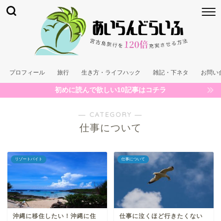
プロフィール
旅行
生き方・ライフハック
雑記・下ネタ
お問い
初めに読んで欲しい10記事はコチラ
― CATEGORY ―
仕事について
リゾートバイト
仕事について
沖縄に移住したい！沖縄に住
仕事に泣くほど行きたくない