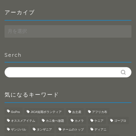
アーカイブ
ア
ー
カ
イ
ブ
Serch
気になるキーワード
GoPro
JICA短期ボランティア
お土産
アフリカ布
オススメアイテム
カニ食べ放題
カメラ
ケニア
ゴープロ
ザンジバル
タンザニア
チームのトップ
ディアニ