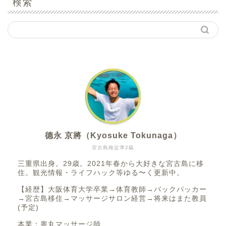
検索
德永 京將（Kyosuke Tokunaga）
宮古島検定準2級
三重県出身。29歳。2021年春から大好きな宮古島に移
住。観光情報・ライフハック等ゆる〜く更新中。
【経歴】大阪体育大学卒業→体育教師→バックパッカー
→宮古島移住→マッサージサロン経営→将来はまた教員
(予定)
本業：睾丸マッサージ師