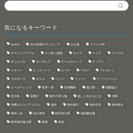
気になるキーワード
GoPro
JICA短期ボランティア
お土産
アフリカ布
オススメアイテム
カニ食べ放題
カメラ
ケニア
ゴープロ
ザンジバル
タンザニア
チームのトップ
ディアニ
ドローン
ヒッチハイク
ビーチ
ブログ
プレゼント
プロポーズ
ホテル
リゾバ
リゾート
リゾートバイト
リーダーシップ
世界一周
使用機材
協力隊
国際協力
宮古島
宿選び
旅中の持ち物
楽しく生きるには
沖縄
沖縄オススメアイテム
海外
海外旅行
海外生活
海外移住
美味い店
自己啓発
航空券の罠
遠距離恋愛
青年海外協力隊
面接
音楽