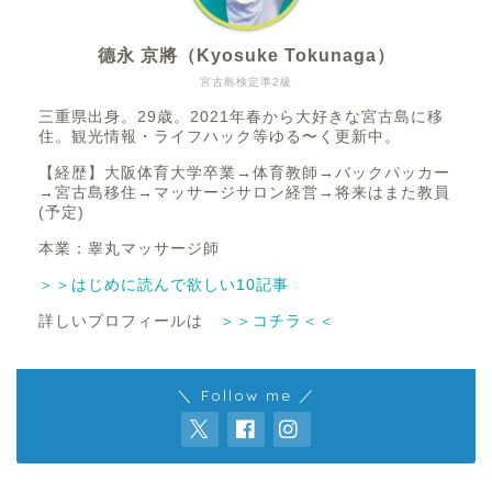
德永 京將（Kyosuke Tokunaga）
宮古島検定準2級
三重県出身。29歳。2021年春から大好きな宮古島に移
住。観光情報・ライフハック等ゆる〜く更新中。
【経歴】大阪体育大学卒業→体育教師→バックパッカー
→宮古島移住→マッサージサロン経営→将来はまた教員
(予定)
本業：睾丸マッサージ師
＞＞はじめに読んで欲しい10記事
詳しいプロフィールは
＞＞コチラ＜＜
＼ Follow me ／