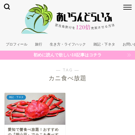
プロフィール
旅行
生き方・ライフハック
雑記・下ネタ
お問い
初めに読んで欲しい10記事はコチラ
― TAG ―
カニ食べ放題
雑記・下ネタ
愛知で蟹食べ放題！おすすめ
の『明山荘』でカニを食べす