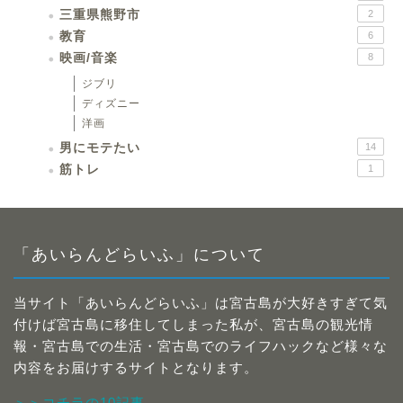
三重県熊野市
2
教育
6
映画/音楽
8
ジブリ
ディズニー
洋画
男にモテたい
14
筋トレ
1
「あいらんどらいふ」について
当サイト「あいらんどらいふ」は宮古島が大好きすぎて気
付けば宮古島に移住してしまった私が、宮古島の観光情
報・宮古島での生活・宮古島でのライフハックなど様々な
内容をお届けするサイトとなります。
＞＞コチラの10記事