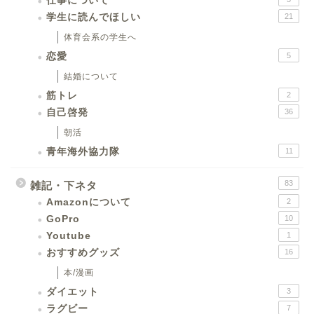
仕事について
学生に読んでほしい
21
体育会系の学生へ
恋愛
5
結婚について
筋トレ
2
自己啓発
36
朝活
青年海外協力隊
11
83
雑記・下ネタ
Amazonについて
2
GoPro
10
Youtube
1
おすすめグッズ
16
本/漫画
ダイエット
3
ラグビー
7